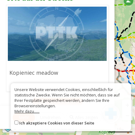
Kopieniec meadow
Unsere Website verwendet Cookies, einschließlich für
statistische Zwecke. Wenn Sie nicht möchten, dass sie auf
Ihrer Festplatte gespeichert werden, ändern Sie Ihre
Als GPX herunterladen
+
Browsereinstellungen.
Mehr dazu......
−
Mehr
Umdrehen
Alles zeigen
Ich akzeptiere Cookies von dieser Seite
©
OpenStreetMap
contributors
2 km