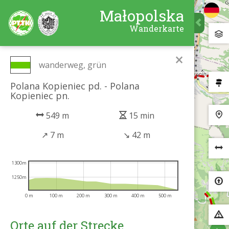
Małopolska
Wanderkarte
×
wanderweg, grün
Polana Kopieniec pd. - Polana
Kopieniec pn.
549 m
15 min
↗
7 m
↘
42 m
1300m
1250m
0 m
100 m
200 m
300 m
400 m
500 m
Orte auf der Strecke