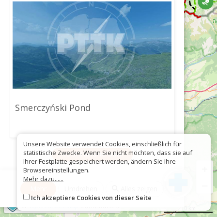
Smerczyński Pond
Unsere Website verwendet Cookies, einschließlich für
statistische Zwecke. Wenn Sie nicht möchten, dass sie auf
Als GPX herunterladen
Ihrer Festplatte gespeichert werden, ändern Sie Ihre
+
Browsereinstellungen.
Mehr dazu......
−
Mehr
Umdrehen
Alles zeigen
Ich akzeptiere Cookies von dieser Seite
©
OpenStreetMap
contributors
10 km