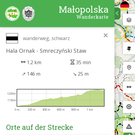
Małopolska
Wanderkarte
×
wanderweg, schwarz
Hala Ornak - Smreczyński Staw
1.2 km
35 min
↗
146 m
↘
25 m
1200m
1150m
0 m
200 m
400 m
600 m
800 m
1 km
Orte auf der Strecke