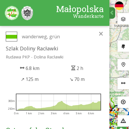
Małopolska
Wanderkarte
×
wanderweg, grün
Szlak Doliny Racławki
Rudawa PKP - Dolina Racławki
6.8 km
2 h
↗
125 m
↘
70 m
300m
250m
0 m
1 km
2 km
3 km
4 km
5 km
6 km