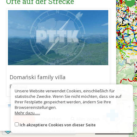
Orte auf der Strecke
Domański family villa
Rudawa
Unsere Website verwendet Cookies, einschließlich für
statistische Zwecke. Wenn Sie nicht möchten, dass sie auf
Ihrer Festplatte gespeichert werden, ändern Sie Ihre
+
Browsereinstellungen.
Mehr dazu......
−
Mehr
Umdrehen
Alles zeigen
Ich akzeptiere Cookies von dieser Seite
©
OpenStreetMap
contributors
50 km