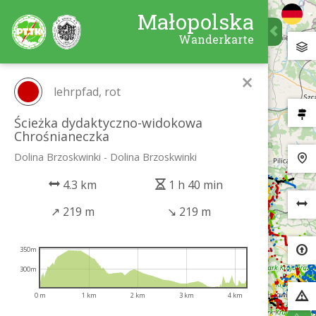
Małopolska
Wanderkarte
×
lehrpfad, rot
Ścieżka dydaktyczno-widokowa
Chrośnianeczka
Dolina Brzoskwinki - Dolina Brzoskwinki
4.3 km
1 h 40 min
↗
219 m
↘
219 m
350m
300m
0 m
1 km
2 km
3 km
4 km