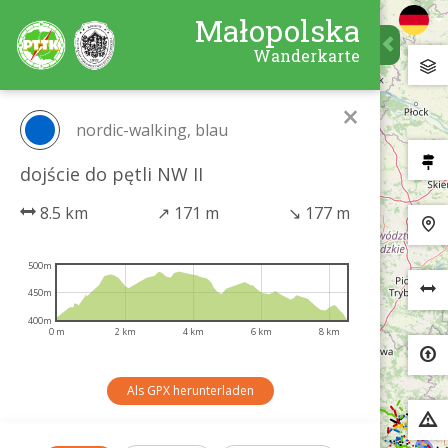
Małopolska
Wanderkarte
×
nordic-walking, blau
dojście do pętli NW II
8.5 km
↗
171 m
↘
177 m
500m
450m
400m
0 m
2 km
4 km
6 km
8 km
Als GPX herunterladen