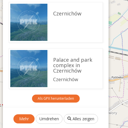
Czernichów
Palace and park
complex in
Czernichów
Czernichów
Als GPX herunterladen
Mehr
Umdrehen
Alles zeigen