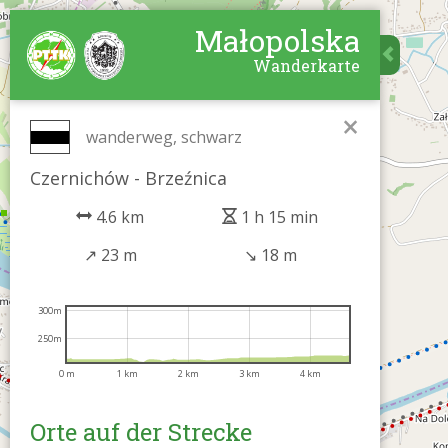
Małopolska
Wanderkarte
×
wanderweg, schwarz
Czernichów - Brzeźnica
4.6 km
1 h 15 min
↗
23 m
↘
18 m
300m
250m
0 m
1 km
2 km
3 km
4 km
Orte auf der Strecke