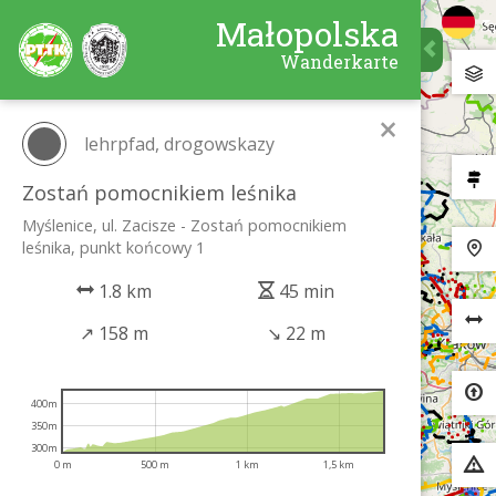
Małopolska
Wanderkarte
×
lehrpfad, drogowskazy
Zostań pomocnikiem leśnika
Myślenice, ul. Zacisze - Zostań pomocnikiem
leśnika, punkt końcowy 1
1.8 km
45 min
↗
158 m
↘
22 m
400m
350m
300m
0 m
500 m
1 km
1,5 km