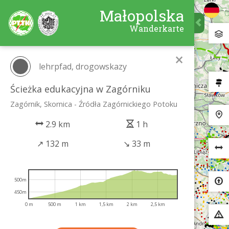
Małopolska
Wanderkarte
×
lehrpfad, drogowskazy
Ścieżka edukacyjna w Zagórniku
Zagórnik, Skornica - Źródła Zagórnickiego Potoku
2.9 km
1 h
↗
132 m
↘
33 m
500m
450m
0 m
500 m
1 km
1,5 km
2 km
2,5 km