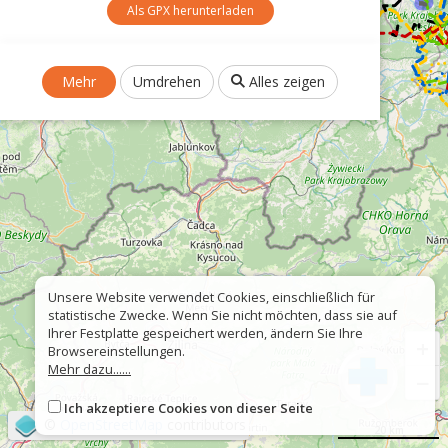
Als GPX herunterladen
Mehr
Umdrehen
Alles zeigen
Unsere Website verwendet Cookies, einschließlich für
statistische Zwecke. Wenn Sie nicht möchten, dass sie auf
Ihrer Festplatte gespeichert werden, ändern Sie Ihre
+
Browsereinstellungen.
Mehr dazu......
−
Ich akzeptiere Cookies von dieser Seite
©
OpenStreetMap
contributors
20 km