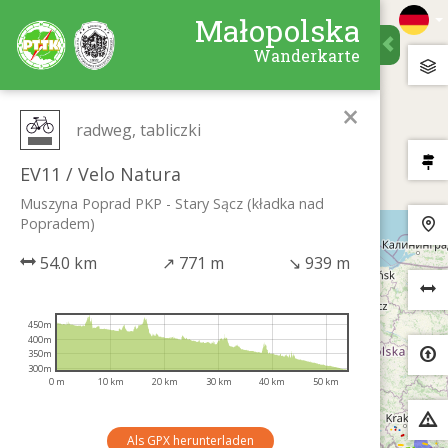
Małopolska
Wanderkarte
×
radweg, tabliczki
EV11 / Velo Natura
Muszyna Poprad PKP - Stary Sącz (kładka nad
Popradem)
54.0 km
↗
771 m
↘
939 m
450m
400m
350m
300m
0 m
10 km
20 km
30 km
40 km
50 km
Als GPX herunterladen