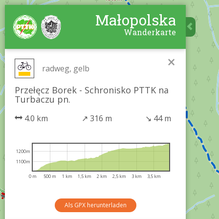
Małopolska
Wanderkarte
×
radweg, gelb
Przełęcz Borek - Schronisko PTTK na
Turbaczu pn.
4.0 km
↗
316 m
↘
44 m
1200m
1100m
0 m
500 m
1 km
1,5 km
2 km
2,5 km
3 km
3,5 km
Als GPX herunterladen