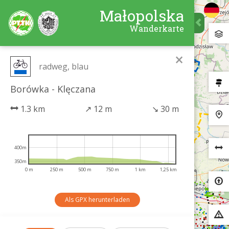
Małopolska
Wanderkarte
×
radweg, blau
Borówka - Klęczana
1.3 km
↗
12 m
↘
30 m
400m
350m
0 m
250 m
500 m
750 m
1 km
1,25 km
Als GPX herunterladen