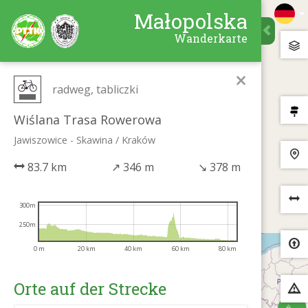
Małopolska
Wanderkarte
×
radweg, tabliczki
Wiślana Trasa Rowerowa
Jawiszowice - Skawina / Kraków
83.7 km
↗
346 m
↘
378 m
300m
250m
0 m
20 km
40 km
60 km
80 km
Orte auf der Strecke