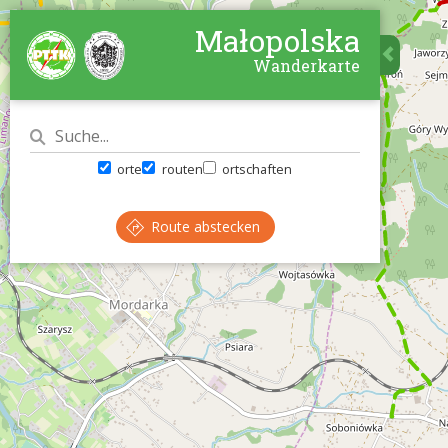
Małopolska
Wanderkarte
orte
routen
ortschaften
Route abstecken