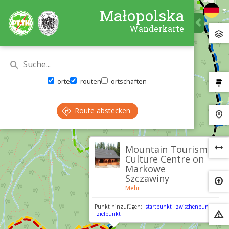
Małopolska
Wanderkarte
orte
routen
ortschaften
Route abstecken
×
Mountain Tourism
Culture Centre on
Markowe
Szczawiny
Mehr
Punkt hinzufügen:
startpunkt
zwischenpunkt
zielpunkt