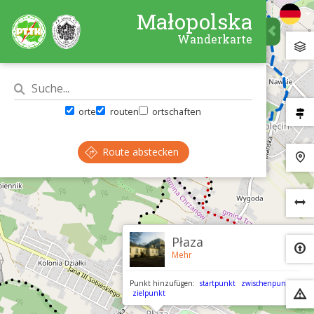
Małopolska
Wanderkarte
orte
routen
ortschaften
Route abstecken
×
Płaza
Mehr
Punkt hinzufügen:
startpunkt
zwischenpunkt
zielpunkt