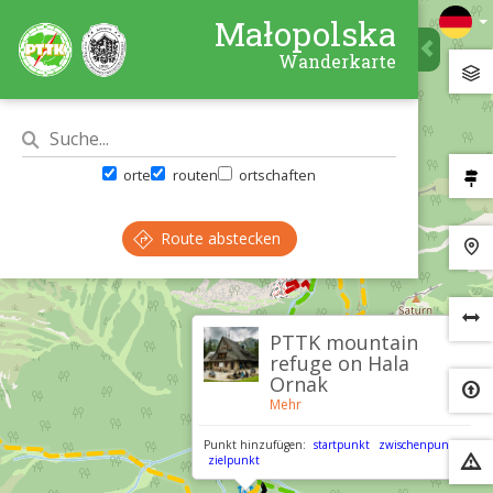
Małopolska
Wanderkarte
orte
routen
ortschaften
Route abstecken
×
PTTK mountain
refuge on Hala
Ornak
Mehr
Punkt hinzufügen:
startpunkt
zwischenpunkt
zielpunkt