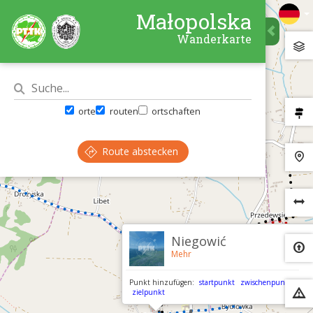
Małopolska
Wanderkarte
orte
routen
ortschaften
Route abstecken
×
Niegowić
Mehr
Punkt hinzufügen:
startpunkt
zwischenpunkt
zielpunkt