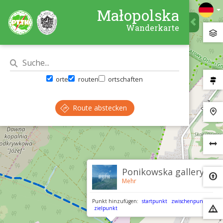
Małopolska
Wanderkarte
orte
routen
ortschaften
Route abstecken
×
Ponikowska gallery
Mehr
Punkt hinzufügen:
startpunkt
zwischenpunkt
zielpunkt