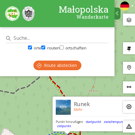
Małopolska
Wanderkarte
orte
routen
ortschaften
Route abstecken
×
Runek
Mehr
Punkt hinzufügen:
startpunkt
zwischenpunkt
zielpunkt