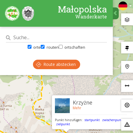
Małopolska
Wanderkarte
orte
routen
ortschaften
Route abstecken
×
Krzyżne
Mehr
Punkt hinzufügen:
startpunkt
zwischenpunkt
zielpunkt