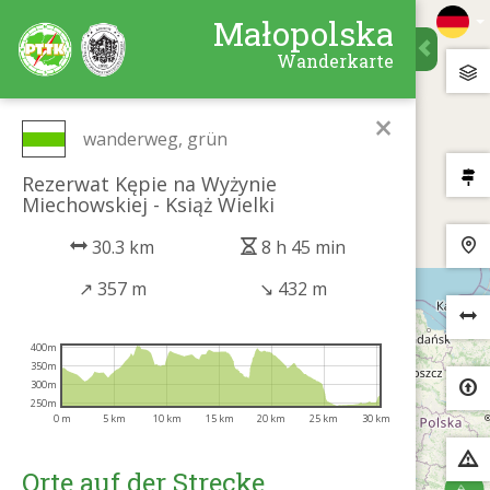
Małopolska
Wanderkarte
×
wanderweg, grün
Rezerwat Kępie na Wyżynie
Miechowskiej - Książ Wielki
30.3 km
8 h 45 min
↗
357 m
↘
432 m
400m
350m
300m
250m
0 m
5 km
10 km
15 km
20 km
25 km
30 km
Orte auf der Strecke