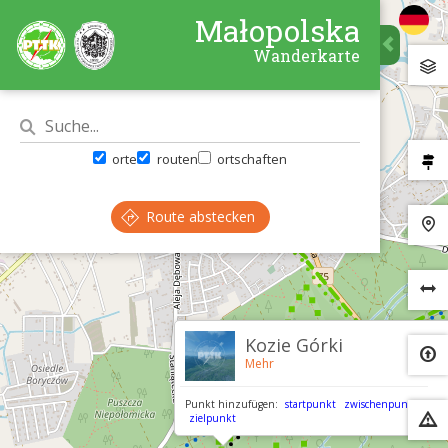
Małopolska
Wanderkarte
orte
routen
ortschaften
Route abstecken
×
Kozie Górki
Mehr
Punkt hinzufügen:
startpunkt
zwischenpunkt
zielpunkt