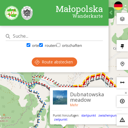
Małopolska
Wanderkarte
orte
routen
ortschaften
Route abstecken
×
Dubnatowska
meadow
Mehr
Punkt hinzufügen:
startpunkt
zwischenpunkt
zielpunkt