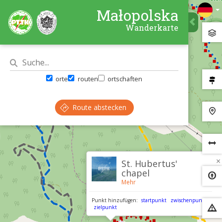
Małopolska
Wanderkarte
orte
routen
ortschaften
Route abstecken
×
St. Hubertus'
chapel
Mehr
Punkt hinzufügen:
startpunkt
zwischenpunkt
zielpunkt