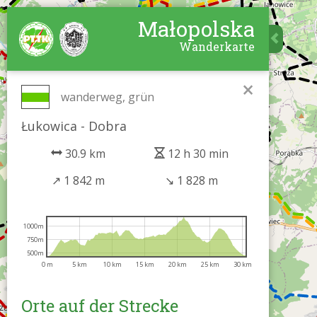
Małopolska
Wanderkarte
×
wanderweg, grün
Łukowica - Dobra
30.9 km
12 h 30 min
↗
1 842 m
↘
1 828 m
1000m
750m
500m
0 m
5 km
10 km
15 km
20 km
25 km
30 km
Orte auf der Strecke