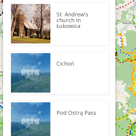
St. Andrew's
church in
Łukowica
Cichoń
Pod Ostrą Pass